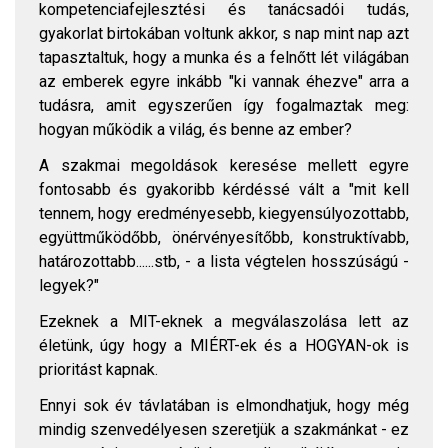
kompetenciafejlesztési és tanácsadói tudás,
gyakorlat birtokában voltunk akkor, s nap mint nap azt
tapasztaltuk, hogy a munka és a felnőtt lét világában
az emberek egyre inkább "ki vannak éhezve" arra a
tudásra, amit egyszerűen így fogalmaztak meg:
hogyan működik a világ, és benne az ember?
A szakmai megoldások keresése mellett egyre
fontosabb és gyakoribb kérdéssé vált a "mit kell
tennem, hogy eredményesebb, kiegyensúlyozottabb,
együttműködőbb, önérvényesítőbb, konstruktívabb,
határozottabb......stb, - a lista végtelen hosszúságú -
legyek?"
Ezeknek a MIT-eknek a megválaszolása lett az
életünk, úgy hogy a MIÉRT-ek és a HOGYAN-ok is
prioritást kapnak.
Ennyi sok év távlatában is elmondhatjuk, hogy még
mindig szenvedélyesen szeretjük a szakmánkat - ez