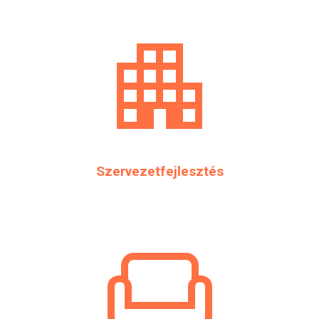
apartment
Szervezetfejlesztés
weekend