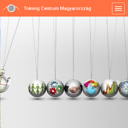
menu
Tréning Centrum Magyarország
en mindennel
efügg
Previous
Next