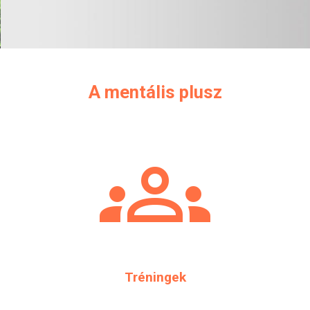
A mentális plusz
groups
Tréningek