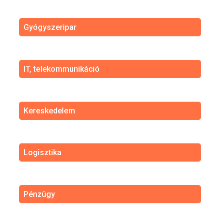
Gyógyszeripar
IT, telekommunikáció
Kereskedelem
Logisztika
Pénzügy