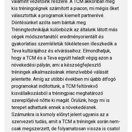
valamint vezetőink részére. A TCM akkoriban még
kis tréningcégnek számított a piacon, mi mégis őket
választottuk a programok kiemelt partnerévé.
Döntésünket azóta sem bántuk meg.
Tréningtechnikájuk különbözik az általunk látott más
cégek módszertanától: eredményorientált és
gyakorlatias szemléletük tökéletesen illeszkedik a
Teva kultúrájához és elvárásaihoz. Elmondhatjuk,
hogy a TCM és a Teva együtt haladt végig azon a
növekedési pályán, ami a készségfejlesztő
tréningek alkalmazásának intenzívebbé válását
jelentette. Amíg az utóbbi években mi újabb átfogó
programokat indítottunk, a TCM feltörekvő
kisvállalkozásból a tréningpiac meghatározó
szereplőjévé nőtte ki magát. Örülünk, hogy mi is
terepet adhattunk ennek a növekedésnek.
Számunkra is komoly előnyt jelent ugyanis az a
szervezeti tudás, amit a TCM a tréningek során nem-
csak megszerzett, de folyamatosan vissza is csatol