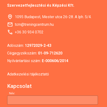
Szervezetfejlesztési és Képzési Kft.
home_pin
1095 Budapest, Mester utca 26-28. A lph. 5/4.
mail
tcm@treningcentrum.hu
call
+36 30 934 0702
Adószám:
12972029-2-43
Cégjegyzékszám:
01-09-712620
Nyilvántartási szám:
E-000606/2014
Adatkezelési tájékoztató
Kapcsolat
Név: