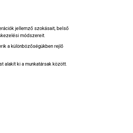
ciók jellemző szokásait, belső
skezelési módszereit.
k a különbözőségükben rejlő
t alakít ki a munkatársak között.