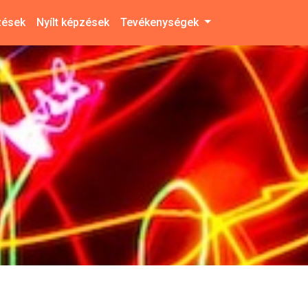
zések
Nyílt képzések
Tevékenységek