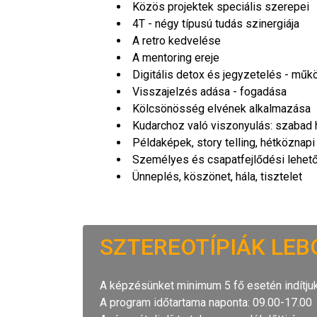
Közös projektek speciális szerepei
4T - négy típusú tudás szinergiája
A retro kedvelése
A mentoring ereje
Digitális detox és jegyzetelés - műk
Visszajelzés adása - fogadása
Kölcsönösség elvének alkalmazása
Kudarchoz való viszonyulás: szabad 
Példaképek, story telling, hétközna
Személyes és csapatfejlődési lehet
Ünneplés, köszönet, hála, tisztelet
SZTEREOTÍPIÁK LEB
A képzésünket minimum 5 fő esetén indítjuk
A program időtartama naponta: 09.00-17.00