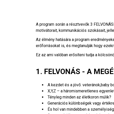
A program során a résztvevők 3 FELVONÁ
motivátorait, kommunikációs szokásait, je
Az élmény hatására a program eredménye
erőforrásokat is, és megtanulják hogy ez
Ez az ami valóban erősíteni tudja a kölcsönö
1. FELVONÁS - A MEG
A kezdet és a jövő: veteránok,baby 
X,Y,Z – a háromismeretlenes egyenl
Tényleg minden az életkoron múlik?
Generációs különbségek vagy értékre
És hol van mindebben a személyisé