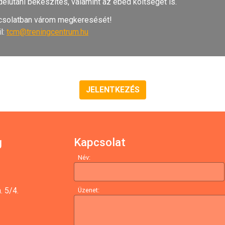
 délutáni bekészítés, valamint az ebéd költségét is.
apcsolatban várom megkeresését!
il:
tcm@treningcentrum.hu
JELENTKEZÉS
g
Kapcsolat
Név:
. 5/4.
Üzenet: