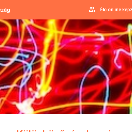
group
szág
Élő online kép