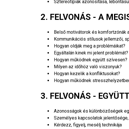
Sztereotípiák azonosítása, lebontásu
2. FELVONÁS - A MEG
Belső motivátorok és komfortzónák a
Kommunikációs stílusok jellemzői, s
Hogyan oldják meg a problémáikat?
Egyáltalán kinek mi jelent problémát?
Hogyan működnek együtt szívesen?
Milyen az időhöz való viszonyuk?
Hogyan kezelik a konfliktusokat?
Hogyan működnek stresszhelyzetbe
3. FELVONÁS - EGYÜ
Azonosságok és különbözőségek egy
Személyes kapcsolatok jelentősége,
Kérdezz, figyelj, mesélj technikája