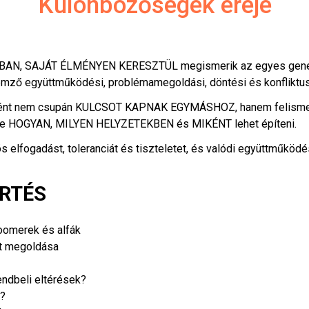
Különbözőségek ereje
SBAN, SAJÁT ÉLMÉNYEN KERESZTÜL megismerik az egyes generá
llemző együttműködési, problémamegoldási, döntési és konfliktu
ként nem csupán KULCSOT KAPNAK EGYMÁSHOZ, hanem felismeri
ekre HOGYAN, MILYEN HELYZETEKBEN és MIKÉNT lehet építeni.
s elfogadást, toleranciát és tiszteletet, és valódi együttműködés
ÉRTÉS
boomerek és alfák
et megoldása
ndbeli eltérések?
g?