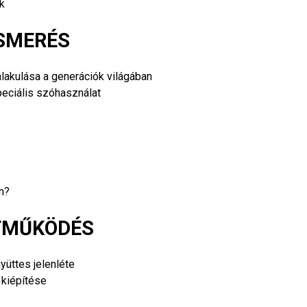
k
ISMERÉS
lakulása a generációk világában
peciális szóhasználat
n?
TTMŰKÖDÉS
üttes jelenléte
 kiépítése