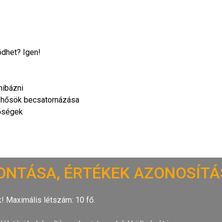
ödhet? Igen!
hibázni
pi hősök becsatornázása
őségek
ONTÁSA, ÉRTÉKEK AZONOSÍT
! Maximális létszám: 10 fő.