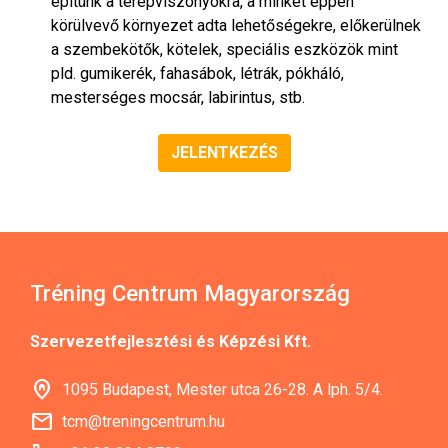
építünk a terepviszonyokra, a minket éppen
körülvevő környezet adta lehetőségekre, előkerülnek
a szembekötők, kötelek, speciális eszközök mint
pld. gumikerék, fahasábok, létrák, pókháló,
mesterséges mocsár, labirintus, stb.
JELENTKEZÉS
Tréning Centrum Magyarország
Szervezetfejlesztési és Képzési Kft.
home_pin
1095 Budapest, Mester utca 26-28. A lph. 5/4.
mail
tcm@treningcentrum.hu