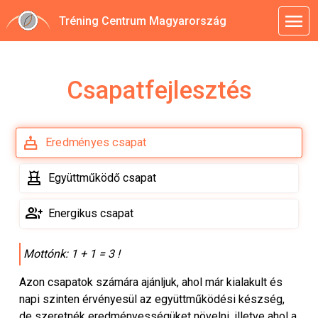
menu
Tréning Centrum Magyarország
Csapatfejlesztés
cake
Eredményes csapat
chess
Együttműködő csapat
group_add
Energikus csapat
Mottónk: 1 + 1 = 3 !
Azon csapatok számára ajánljuk, ahol már kialakult és
napi szinten érvényesül az együttműködési készség,
de szeretnék eredményességüket növelni, illetve ahol a