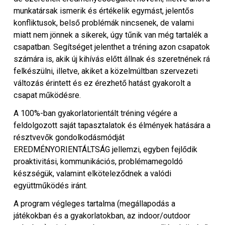
munkatársak ismerik és értékelik egymást, jelentős
konfliktusok, belső problémák nincsenek, de valami
miatt nem jönnek a sikerek, úgy tűnik van még tartalék a
csapatban. Segítséget jelenthet a tréning azon csapatok
számára is, akik új kihívás előtt állnak és szeretnének rá
felkészülni, illetve, akiket a közelmúltban szervezeti
változás érintett és ez érezhető hatást gyakorolt a
csapat működésre.
A 100%-ban gyakorlatorientált tréning végére a
feldolgozott saját tapasztalatok és élmények hatására a
résztvevők gondolkodásmódját
EREDMÉNYORIENTÁLTSÁG jellemzi, egyben fejlődik
proaktivitási, kommunikációs, problémamegoldó
készségük, valamint elköteleződnek a valódi
együttműködés iránt.
A program végleges tartalma (megállapodás a
játékokban és a gyakorlatokban, az indoor/outdoor