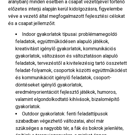
arányban) minden esetben a csapat vezetőjével történő
előzetes interjú alapján kerül kidolgozásra, figyelembe
véve a vezető által megfogalmazott fejlesztési célokat
és a csapat jellemzőit.
Indoor gyakorlatok típusai: problémamegoldó
feladatok, együttműködésen alapuló játékok,
kreativitást igénylő gyakorlatok, kommunikációs
gyakorlatok, változáson és változtatáson alapuló
feladatok, tervezéstől a kivitelezésig tartó összetett
feladat-folyamok, csoportok közötti együttműködést
és kommunikációt igénylő feladatok, csoport-
döntéseket igénylő gyakorlatok,
eredményorientációt fejlesztő játékok, humoros,
valamint elgondolkodtató kihívások, bizalomépítő
gyakorlatok.
Outdoor gyakorlatok: fenti feladattípusok
szabadban végezhető változatai, ahol már
szükséges a nagyobb tér, a fák és bokrok jelenléte,