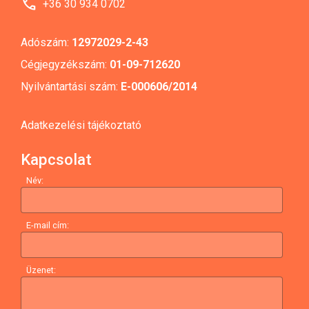
call
+36 30 934 0702
Adószám:
12972029-2-43
Cégjegyzékszám:
01-09-712620
Nyilvántartási szám:
E-000606/2014
Adatkezelési tájékoztató
Kapcsolat
Név:
E-mail cím:
Üzenet: